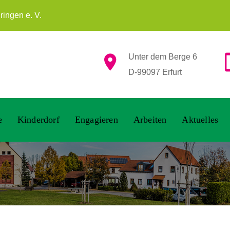
ingen e. V.
Unter dem Berge 6
D-99097 Erfurt
e
Kinderdorf
Engagieren
Arbeiten
Aktuelles