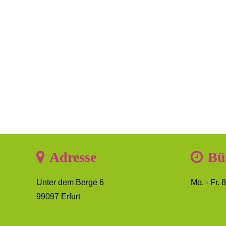
Adresse
Bü
Unter dem Berge 6
Mo. - Fr. 
99097 Erfurt