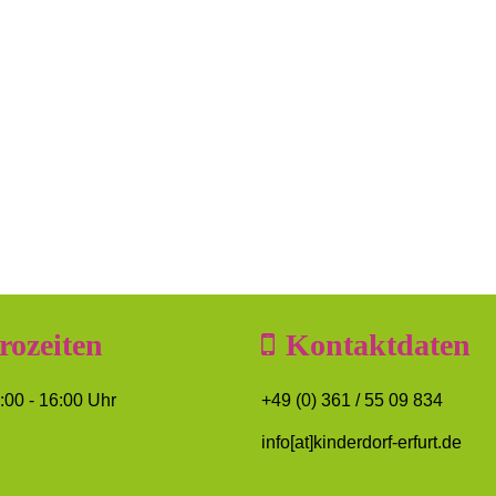
rozeiten
Kontaktdaten
8:00 - 16:00 Uhr
+49 (0) 361 / 55 09 834
info[at]kinderdorf-erfurt.de