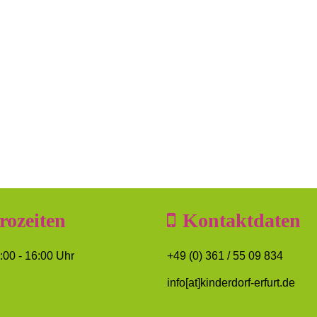
rozeiten
Kontaktdaten
8:00 - 16:00 Uhr
+49 (0) 361 / 55 09 834
info[at]kinderdorf-erfurt.de