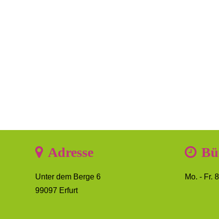
Adresse
Bü
Unter dem Berge 6
Mo. - Fr. 
99097 Erfurt