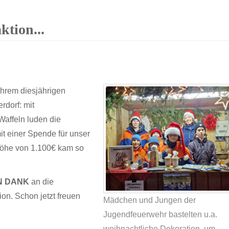
tion...
hrem diesjährigen
rdorf: mit
Waffeln luden die
t einer Spende für unser
öhe von 1.100€ kam so
N DANK
an die
on. Schon jetzt freuen
Mädchen und Jungen der
Jugendfeuerwehr bastelten u.a.
weihnachtliche Dekoration, um