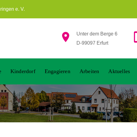
ingen e. V.
Unter dem Berge 6
D-99097 Erfurt
e
Kinderdorf
Engagieren
Arbeiten
Aktuelles